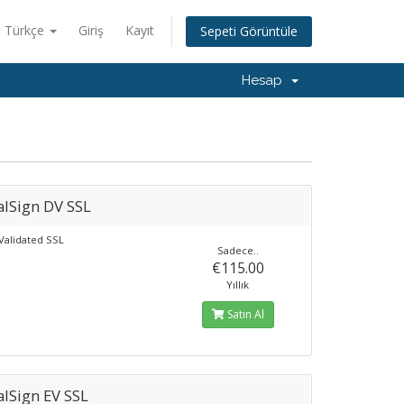
Türkçe
Giriş
Kayıt
Sepeti Görüntüle
Hesap
alSign DV SSL
alidated SSL
Sadece..
€115.00
Yıllık
Satın Al
alSign EV SSL