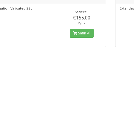
zation Validated SSL
Extended
Sadece..
€155.00
Yıllık
Satın Al