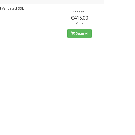
 Validated SSL
Sadece..
€415.00
Yıllık
Satın Al