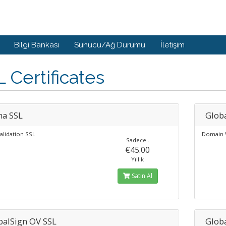
Bilgi Bankası
Sunucu/Ağ Durumu
İletişim
 Certificates
ha SSL
Glob
alidation SSL
Domain V
Sadece..
€45.00
Yıllık
Satın Al
balSign OV SSL
Glob