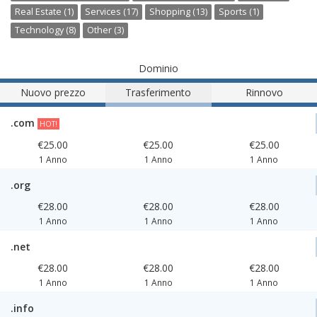
Real Estate (1)
Services (17)
Shopping (13)
Sports (1)
Technology (8)
Other (3)
Dominio
Nuovo prezzo
Trasferimento
Rinnovo
.com
HOT!
€25.00
€25.00
€25.00
1 Anno
1 Anno
1 Anno
.org
€28.00
€28.00
€28.00
1 Anno
1 Anno
1 Anno
.net
€28.00
€28.00
€28.00
1 Anno
1 Anno
1 Anno
.info