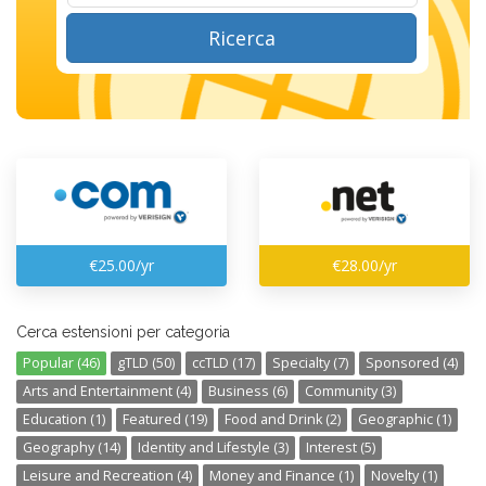
Ricerca
€25.00/yr
€28.00/yr
Cerca estensioni per categoria
Popular (46)
gTLD (50)
ccTLD (17)
Specialty (7)
Sponsored (4)
Arts and Entertainment (4)
Business (6)
Community (3)
Education (1)
Featured (19)
Food and Drink (2)
Geographic (1)
Geography (14)
Identity and Lifestyle (3)
Interest (5)
Leisure and Recreation (4)
Money and Finance (1)
Novelty (1)