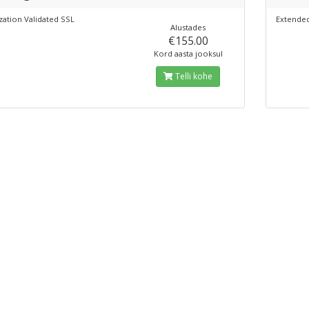
zation Validated SSL
Extended
Alustades
€155.00
Kord aasta jooksul
Telli kohe