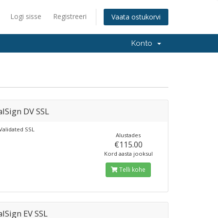
Logi sisse
Registreeri
Vaata ostukorvi
Konto
alSign DV SSL
alidated SSL
Alustades
€115.00
Kord aasta jooksul
Telli kohe
alSign EV SSL