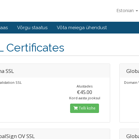
Estonian
baas
Võrgu staatus
Võta meiega ühendust
 Certificates
ha SSL
Glob
alidation SSL
Domain V
Alustades
€45.00
Kord aasta jooksul
Telli kohe
balSign OV SSL
Glob