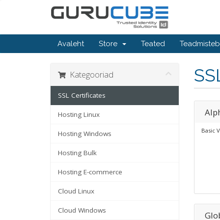
Avaleht
Store
Teated
Teadmiste
SSL
Kategooriad
SSL Certificates
Alp
Hosting Linux
Basic V
Hosting Windows
Hosting Bulk
Hosting E-commerce
Cloud Linux
Cloud Windows
Glo