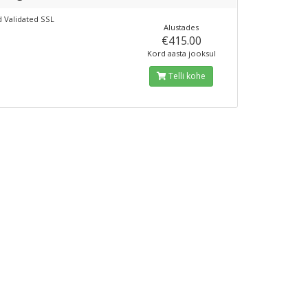
 Validated SSL
Alustades
€415.00
Kord aasta jooksul
Telli kohe