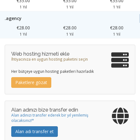
€35.00
€35.00
€35.00
1 Yıl
1 Yıl
1 Yıl
.agency
€28.00
€28.00
€28.00
1 Yıl
1 Yıl
1 Yıl
Web hosting hizmeti ekle
İhtiyacınıza en uygun hosting paketini seçin
Her bütçeye uygun hosting paketleri hazırladık
Paketlere gözat
Alan adınızı bize transfer edin
Alan adınızı transfer ederek bir yıl yenilemiş
olacaksınız!*
Alan adı transfer et