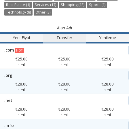
Real Estate (1)
Services (17)
Shopping (13)
Sports (1)
Technology (8)
Other (3)
Alan Adı
Yeni Fiyat
Transfer
Yenileme
.com
HOT!
€25.00
€25.00
€25.00
1 Yıl
1 Yıl
1 Yıl
.org
€28.00
€28.00
€28.00
1 Yıl
1 Yıl
1 Yıl
.net
€28.00
€28.00
€28.00
1 Yıl
1 Yıl
1 Yıl
.info