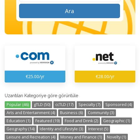
Ara
€25.00/yr
€28.00/yr
Uzantıları Kategoriye göre görüntüle
Popular (46)
gTLD (50)
ccTLD (17)
Specialty (7)
Sponsored (4)
Arts and Entertainment (4)
Business (6)
Community (3)
Education (1)
Featured (19)
Food and Drink (2)
Geographic (1)
Geography (14)
Identity and Lifestyle (3)
Interest (5)
Leisure and Recreation (4)
Money and Finance (1)
Novelty (1)