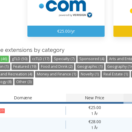
€25.00/yr
e extensions by category
(46)
gTLD (50)
ccTLD (17)
Specialty (7)
Sponsored (4)
Arts and Ente
n (1)
Featured (19)
Food and Drink (2)
Geographic (1)
Geography (14
 and Recreation (4)
Money and Finance (1)
Novelty (1)
Real Estate (1)
ogy (8)
Other (3)
Domæne
New Price
€25.00
T!
1 År
€28.00
1 År