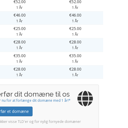
€52.00
€52.00
1 År
1 År
€46.00
€46.00
1 År
1 År
€25.00
€25.00
1 År
1 År
€28.00
€28.00
1 År
1 År
€35.00
€35.00
1 År
1 År
€28.00
€28.00
1 År
1 År
rfør dit domæne til os
r nu for at forlænge dit domæne med 1 år!*
rfør et domæne
ukker visse TLD'er og for nylig fornyede domæner