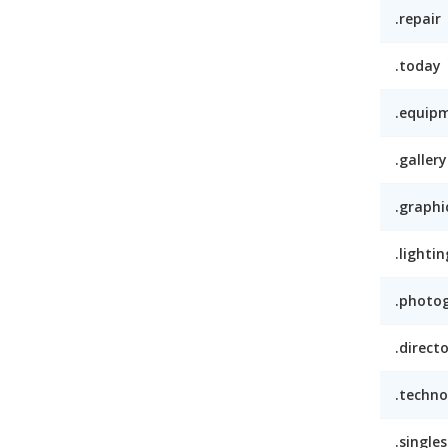
.repair
.today
.equip
.gallery
.graphi
.lightin
.photo
.direct
.techno
.singles