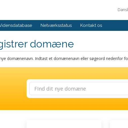
Dans
Vidensdatabase
Netværksstatus
Kontakt os
gistrer domæne
t nye domænenavn. Indtast et domænenavn eller søgeord nedenfor for 