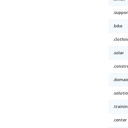
.suppor
.bike
.clothi
.solar
.constr
.domai
.soluti
.traini
.center