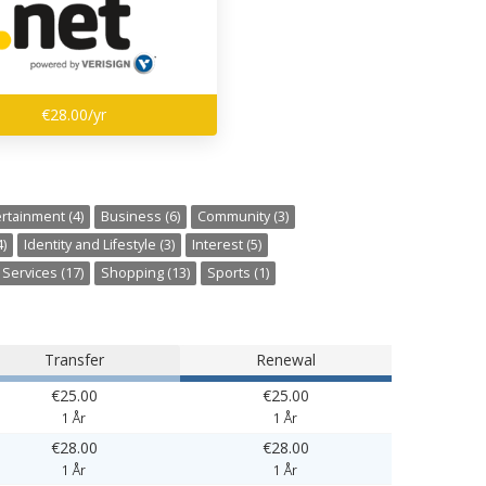
€28.00/yr
rtainment (4)
Business (6)
Community (3)
)
Identity and Lifestyle (3)
Interest (5)
Services (17)
Shopping (13)
Sports (1)
Transfer
Renewal
€25.00
€25.00
1 År
1 År
€28.00
€28.00
1 År
1 År