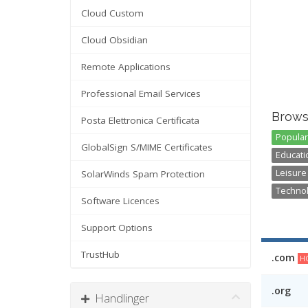
Cloud Custom
Cloud Obsidian
Remote Applications
Professional Email Services
Brows
Posta Elettronica Certificata
Popular 
GlobalSign S/MIME Certificates
Educatio
Leisure
SolarWinds Spam Protection
Technol
Software Licences
Support Options
TrustHub
.com
HO
.org
Handlinger