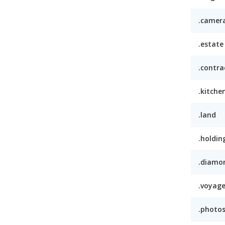
.camer
.estate
.contra
.kitche
.land
.holdin
.diamo
.voyag
.photo