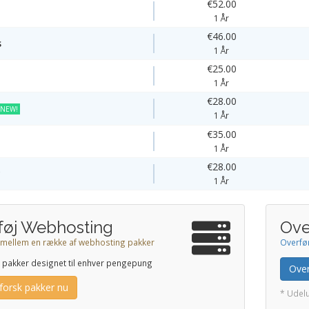
€52.00
1 År
€46.00
s
1 År
€25.00
1 År
€28.00
NEW!
1 År
€35.00
1 År
€28.00
y
1 År
lføj Webhosting
Ove
mellem en række af webhosting pakker
Overfø
r pakker designet til enhver pengepung
Ove
forsk pakker nu
* Udel