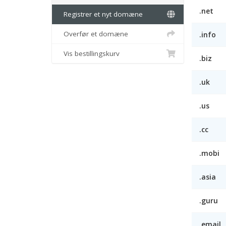
.net
Registrer et nyt domæne
Overfør et domæne
.info
Vis bestillingskurv
.biz
.uk
.us
.cc
.mobi
.asia
.guru
.email