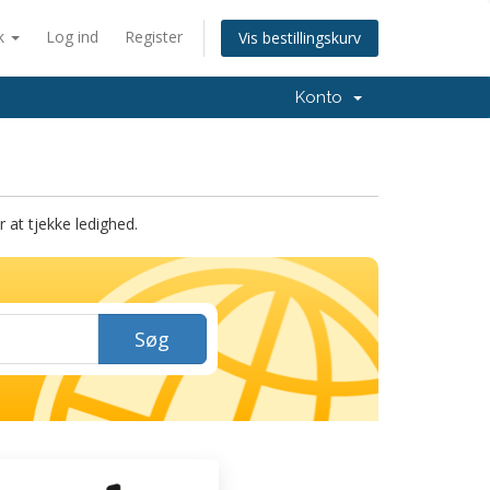
k
Log ind
Register
Vis bestillingskurv
Konto
at tjekke ledighed.
Søg