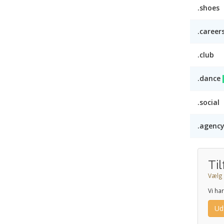
.shoes
.career
.club
.dance
.social
.agenc
Ti
Vælg 
Vi ha
Ud